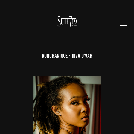
Ronchanique - Diva D'vah